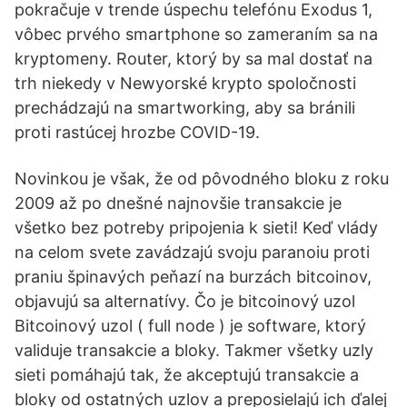
pokračuje v trende úspechu telefónu Exodus 1,
vôbec prvého smartphone so zameraním sa na
kryptomeny. Router, ktorý by sa mal dostať na
trh niekedy v Newyorské krypto spoločnosti
prechádzajú na smartworking, aby sa bránili
proti rastúcej hrozbe COVID-19.
Novinkou je však, že od pôvodného bloku z roku
2009 až po dnešné najnovšie transakcie je
všetko bez potreby pripojenia k sieti! Keď vlády
na celom svete zavádzajú svoju paranoiu proti
praniu špinavých peňazí na burzách bitcoinov,
objavujú sa alternatívy. Čo je bitcoinový uzol
Bitcoinový uzol ( full node ) je software, ktorý
validuje transakcie a bloky. Takmer všetky uzly
sieti pomáhajú tak, že akceptujú transakcie a
bloky od ostatných uzlov a preposielajú ich ďalej