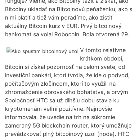
funguje? Vieme, ako Bitcoiny ťažiť a získať, ako
Bitcoiny ukladať na Bitcoinovú peňaženku, ako s
nimi platiť a tiež vám poradíme, ako zistiť
aktuálny Bitcoin kurz v EUR. Prvý bitcoinový
bankomat sa volal Robocoin. Bola otvorená 29.
V tomto relatívne
krátkom období,
Bitcoin si získal pozornosť na celom svete, od
investiční bankári, ktorí tvrdia, že ide o podvod,
počítačovým zločincom, ktorí to využili na
zhromaždenie obrovského bohatstva, a prvým
Spoločnosť HTC sa už dlhšiu dobu stavia ku
kryptomenám veľmi pozitívne. Najnovšie
informovala, že uvedie na trh na súkromie
zameraný 5G blockchain router, ktorý umožňuje
prevádzkovať plný bitcoinový uzol (node). HTC