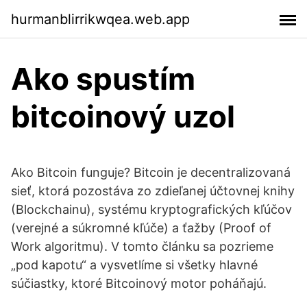
hurmanblirrikwqea.web.app
Ako spustím
bitcoinový uzol
Ako Bitcoin funguje? Bitcoin je decentralizovaná
sieť, ktorá pozostáva zo zdieľanej účtovnej knihy
(Blockchainu), systému kryptografických kľúčov
(verejné a súkromné kľúče) a ťažby (Proof of
Work algoritmu). V tomto článku sa pozrieme
„pod kapotu“ a vysvetlíme si všetky hlavné
súčiastky, ktoré Bitcoinový motor poháňajú.