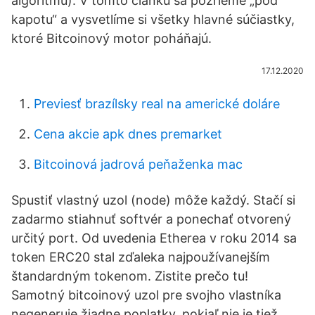
algoritmu). V tomto článku sa pozrieme „pod
kapotu“ a vysvetlíme si všetky hlavné súčiastky,
ktoré Bitcoinový motor poháňajú.
17.12.2020
Previesť brazílsky real na americké doláre
Cena akcie apk dnes premarket
Bitcoinová jadrová peňaženka mac
Spustiť vlastný uzol (node) môže každý. Stačí si
zadarmo stiahnuť softvér a ponechať otvorený
určitý port. Od uvedenia Etherea v roku 2014 sa
token ERC20 stal zďaleka najpoužívanejším
štandardným tokenom. Zistite prečo tu!
Samotný bitcoinový uzol pre svojho vlastníka
negeneruje žiadne poplatky, pokiaľ nie je tiež