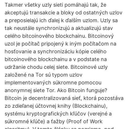
Takmer všetky uzly sieti pomáhajú tak, že
akceptujú transakcie a bloky od ostatných uzlov
a preposielajú ich ďalej k ďalším uzlom. Uzly sa
tak neustále synchronizujú a aktualizujú stav
celého bitcoinového blockchainu. Bitcoinový
uzol je počítač pripojený k iným počítačom na
hosťovanie a synchronizáciu kópie celého
bitcoinového blockchainu a v podstate na
udržanie chodu celej siete. Bitcoinové uzly
založené na Tor sú typom uzlov
implementovaných súkromne pomocou
anonymnej siete Tor. Ako Bitcoin funguje?
Bitcoin je decentralizovaná sieť, ktorá pozostáva
zo zdieľanej účtovnej knihy (Blockchainu),
systému kryptografických kľúčov (verejné a
súkromné kľúče) a ťažby (Proof of Work