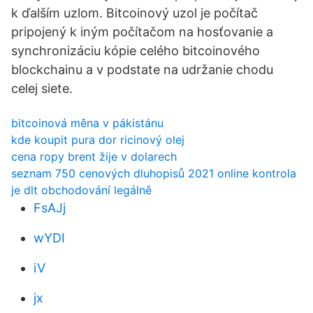
k ďalším uzlom. Bitcoinový uzol je počítač
pripojený k iným počítačom na hosťovanie a
synchronizáciu kópie celého bitcoinového
blockchainu a v podstate na udržanie chodu
celej siete.
bitcoinová měna v pákistánu
kde koupit pura dor ricinový olej
cena ropy brent žije v dolarech
seznam 750 cenových dluhopisů 2021 online kontrola
je dlt obchodování legálně
FsAJj
wYDI
iV
jx