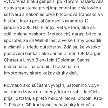
vytvorenia bloku genesis, po ktorom nasledovala
oslava spustenia prvej implementácie sieťového
softvéru a nakoniec prvá bitcoinová transakcia v
histórii, ktorú poslal Satoshi Nakamoto 12.
januára 2009, Hal Finney. Veta, ktorá, ako sa
zdá, obieha neskoro. Meteorický nárast bitcoinu
spôsobil, že sa Wall Street a veľké firmy posadili
a všímali si triedu outsiderov. Zdá sa, že vysoko
postavení bankári ako Jamie Dimon (JP Morgan
Chase) a Lloyd Blankfein (Goldman Sachs)
menia názor na bitcoin, blockchain a
kryptomeny skoro každý druhý deň.
Rovnako ako súčasní vývojári, Satoshiho vplyv
sa obmedzoval na zmeny, ktoré urobil, keď ich
prijali ostatní, a preto nekontroloval bitcoín. Krok
2: Priložte QR kód vašej peňaženky k čítačke