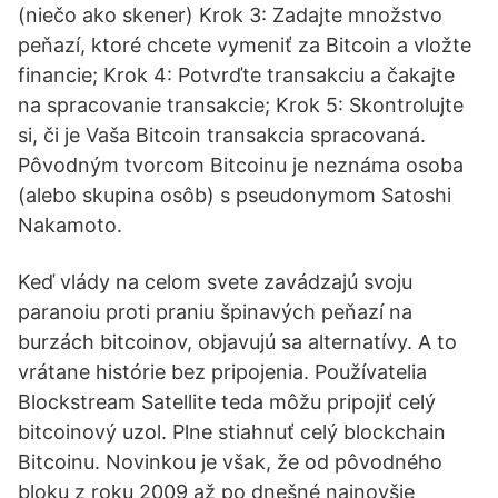
(niečo ako skener) Krok 3: Zadajte množstvo
peňazí, ktoré chcete vymeniť za Bitcoin a vložte
financie; Krok 4: Potvrďte transakciu a čakajte
na spracovanie transakcie; Krok 5: Skontrolujte
si, či je Vaša Bitcoin transakcia spracovaná.
Pôvodným tvorcom Bitcoinu je neznáma osoba
(alebo skupina osôb) s pseudonymom Satoshi
Nakamoto.
Keď vlády na celom svete zavádzajú svoju
paranoiu proti praniu špinavých peňazí na
burzách bitcoinov, objavujú sa alternatívy. A to
vrátane histórie bez pripojenia. Používatelia
Blockstream Satellite teda môžu pripojiť celý
bitcoinový uzol. Plne stiahnuť celý blockchain
Bitcoinu. Novinkou je však, že od pôvodného
bloku z roku 2009 až po dnešné najnovšie