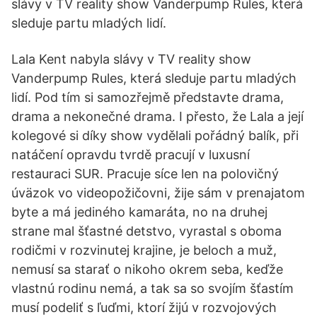
slávy v TV reality show Vanderpump Rules, která
sleduje partu mladých lidí.
Lala Kent nabyla slávy v TV reality show
Vanderpump Rules, která sleduje partu mladých
lidí. Pod tím si samozřejmě představte drama,
drama a nekonečné drama. I přesto, že Lala a její
kolegové si díky show vydělali pořádný balík, při
natáčení opravdu tvrdě pracují v luxusní
restauraci SUR. Pracuje síce len na polovičný
úväzok vo videopožičovni, žije sám v prenajatom
byte a má jediného kamaráta, no na druhej
strane mal šťastné detstvo, vyrastal s oboma
rodičmi v rozvinutej krajine, je beloch a muž,
nemusí sa starať o nikoho okrem seba, keďže
vlastnú rodinu nemá, a tak sa so svojím šťastím
musí podeliť s ľuďmi, ktorí žijú v rozvojových