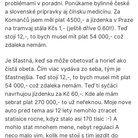
problémami v poradni. Ponúkame bylinné české
a slovenské prípravky aj čínsku medicínu. Za
Komančů jsem měl plat 4500,- a jízdenka v Praze
na tramvaj stála Kčs 1,- (ještě dříve 0.60!!). Teď
stojí 12,-, to bych musel mít plat 54 000,- což
zdaleka nemám.
Je šťastná, keď sa môže obetovať a horieť ako
čistá obeta. Čím viac vydáva zo seba, tým je
šťastnejšia. Teď stojí 12,-, to bych musel mít plat
54 000,- což zdaleka nemám. Teď ti syčáci
navrhujou jízdenku za Kč 60,-. Kde ale mám
sebrat plat 270 000,- to už neřeknou. Moje nove
auto pred tema asi 12 lety nemohlo ztracet
statisice rocne, kdyz stalo asi 170 tisic :-) A
mohlo stat mnohem mene, nebyt regulaci A
neco malo vim, kolik me stoji s tim jezdit do