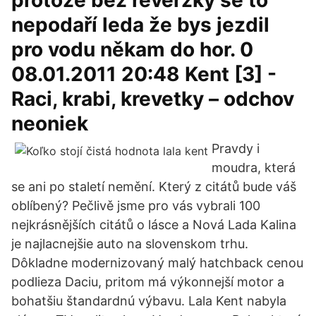
protože bez reverzky se to
nepodaří leda že bys jezdil
pro vodu někam do hor. 0
08.01.2011 20:48 Kent [3] -
Raci, krabi, krevetky – odchov
neoniek
Pravdy i
moudra, která
se ani po staletí nemění. Který z citátů bude váš
oblíbený? Pečlivě jsme pro vás vybrali 100
nejkrásnějších citátů o lásce a Nová Lada Kalina
je najlacnejšie auto na slovenskom trhu.
Dôkladne modernizovaný malý hatchback cenou
podlieza Daciu, pritom má výkonnejší motor a
bohatšiu štandardnú výbavu. Lala Kent nabyla