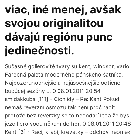
viac, iné menej, avšak
svojou originalitou
dávajú regiónu punc
jedinečnosti.
Súčasné golierovité tvary sú kent, windsor, vario.
Farebná paleta moderného pánskeho šatníka.
Najpozoruhodnejšie a najúspešnejšie odtiene
budúcej sezóny … 0 08.01.2011 20:54
smidakkuba [111] - Cichlidy – Re: Kent Pokud
nemáš reverzní osmozu tak není proč radit
protože bez reverzky se to nepodaří leda že bys
jezdil pro vodu někam do hor. 0 08.01.2011 20:48
Kent [3] - Raci, krabi, krevetky – odchov neoniek