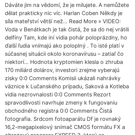
Dáváte jim na vědomí, že je milujete. A nemůžete
dělat prakticky nic víc. Harlan Coben Někdy je
síla mateřství větší než… Read More » VIDEO:
Voda v Benátkach je tak čistá, že sa do nej vrátili
delfíny Tam, kde iní vidia pohár poloprázdny, ho
ďalší ľudia vnímajú ako poloplný . To isté platí v
súčasnej situácii okolo koronavírusu – zatiaľ čo
niektorí… Hodnota kryptomien klesla o zhruba
170 miliárd dolárov, investori zrejme vyberajú
zisky 0:0 Comments Komisii ukázali nahrávky
väznice k Lučanského prípadu, Saková a Kotleba
vidia nezrovnalosti 0:0 Comments Rezort
spravodlivosti navrhuje zmeny k fungovaniu
obchodného registra 0:0 Comments Čistá
fotografia. Srdcom fotoaparátu Df je rovnaký
16,2-megapixelový snímač CMOS formátu FX a