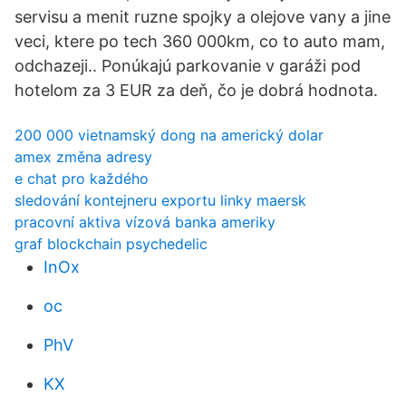
servisu a menit ruzne spojky a olejove vany a jine
veci, ktere po tech 360 000km, co to auto mam,
odchazeji.. Ponúkajú parkovanie v garáži pod
hotelom za 3 EUR za deň, čo je dobrá hodnota.
200 000 vietnamský dong na americký dolar
amex změna adresy
e chat pro každého
sledování kontejneru exportu linky maersk
pracovní aktiva vízová banka ameriky
graf blockchain psychedelic
InOx
oc
PhV
KX