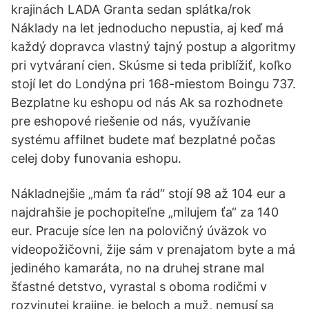
krajinách LADA Granta sedan splátka/rok
Náklady na let jednoducho nepustia, aj keď má
každý dopravca vlastný tajný postup a algoritmy
pri vytváraní cien. Skúsme si teda priblížiť, koľko
stojí let do Londýna pri 168-miestom Boingu 737.
Bezplatne ku eshopu od nás Ak sa rozhodnete
pre eshopové riešenie od nás, využívanie
systému affilnet budete mať bezplatné počas
celej doby funovania eshopu.
Nákladnejšie „mám ťa rád“ stojí 98 až 104 eur a
najdrahšie je pochopiteľne „milujem ťa“ za 140
eur. Pracuje síce len na polovičný úväzok vo
videopožičovni, žije sám v prenajatom byte a má
jediného kamaráta, no na druhej strane mal
šťastné detstvo, vyrastal s oboma rodičmi v
rozvinutej krajine, je beloch a muž, nemusí sa