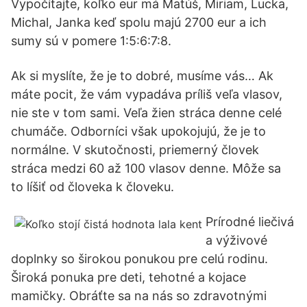
Vypočítajte, koľko eur má Matúš, Miriam, Lucka,
Michal, Janka keď spolu majú 2700 eur a ich
sumy sú v pomere 1:5:6:7:8.
Ak si myslíte, že je to dobré, musíme vás… Ak
máte pocit, že vám vypadáva príliš veľa vlasov,
nie ste v tom sami. Veľa žien stráca denne celé
chumáče. Odborníci však upokojujú, že je to
normálne. V skutočnosti, priemerný človek
stráca medzi 60 až 100 vlasov denne. Môže sa
to líšiť od človeka k človeku.
Prírodné liečivá
a výživové
doplnky so širokou ponukou pre celú rodinu.
Široká ponuka pre deti, tehotné a kojace
mamičky. Obráťte sa na nás so zdravotnými