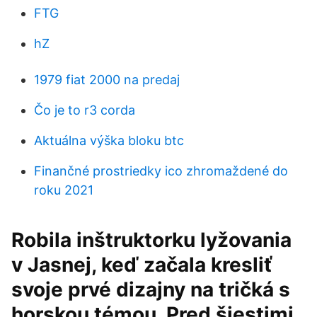
FTG
hZ
1979 fiat 2000 na predaj
Čo je to r3 corda
Aktuálna výška bloku btc
Finančné prostriedky ico zhromaždené do
roku 2021
Robila inštruktorku lyžovania
v Jasnej, keď začala kresliť
svoje prvé dizajny na tričká s
horskou témou. Pred šiestimi