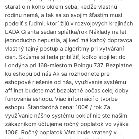
starať o nikoho okrem seba, keďže vlastnú
rodinu nemá, a tak sa so svojím šťastím musí
podeliť s ľuďmi, ktorí žijú v rozvojových krajinách
LADA Granta sedan splátka/rok Náklady na let
jednoducho nepustia, aj keď má každý dopravca
vlastný tajný postup a algoritmy pri vytváraní
cien. Skúsme si teda priblížiť, koľko stojí let do
Londýna pri 168-miestom Boingu 737. Bezplatne
ku eshopu od nás Ak sa rozhodnete pre
eshopové riešenie od nás, využívanie systému
affilnet budete mať bezplatné počas celej doby
funovania eshopu. Viac informácií o tvorbe
eshopu. Štandardná cena: 100€ / rok Za
využívanie nášho systému pokiaľ nie ste našim
zákazníkom účtujeme ročný poplatok vo výške
100€. Ročný poplatok Vám bude vrátený v …