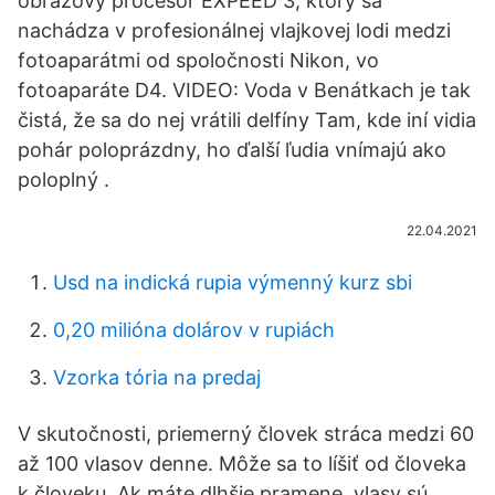
obrazový procesor EXPEED 3, ktorý sa
nachádza v profesionálnej vlajkovej lodi medzi
fotoaparátmi od spoločnosti Nikon, vo
fotoaparáte D4. VIDEO: Voda v Benátkach je tak
čistá, že sa do nej vrátili delfíny Tam, kde iní vidia
pohár poloprázdny, ho ďalší ľudia vnímajú ako
poloplný .
22.04.2021
Usd na indická rupia výmenný kurz sbi
0,20 milióna dolárov v rupiách
Vzorka tória na predaj
V skutočnosti, priemerný človek stráca medzi 60
až 100 vlasov denne. Môže sa to líšiť od človeka
k človeku. Ak máte dlhšie pramene, vlasy sú