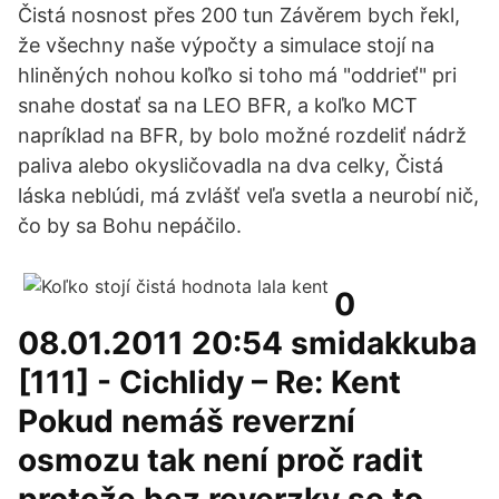
Čistá nosnost přes 200 tun Závěrem bych řekl,
že všechny naše výpočty a simulace stojí na
hliněných nohou koľko si toho má "oddrieť" pri
snahe dostať sa na LEO BFR, a koľko MCT
napríklad na BFR, by bolo možné rozdeliť nádrž
paliva alebo okysličovadla na dva celky, Čistá
láska neblúdi, má zvlášť veľa svetla a neurobí nič,
čo by sa Bohu nepáčilo.
0
08.01.2011 20:54 smidakkuba
[111] - Cichlidy – Re: Kent
Pokud nemáš reverzní
osmozu tak není proč radit