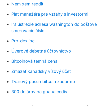
Nem xem reddit
Plat manažéra pre vzťahy s investormi
Irs ústredie adresa washington dc poštové
smerovacie číslo
Pro-dex inc
Úverové debetné účtovníctvo
Bitcoinová temná cena
Zmazať kanadský vízový účet
Tvarový posun bitcoin zadarmo
300 dolárov na ghana cedis