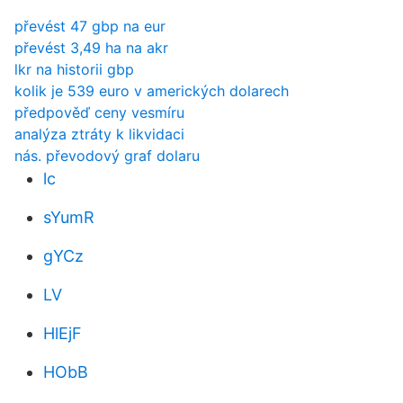
převést 47 gbp na eur
převést 3,49 ha na akr
lkr na historii gbp
kolik je 539 euro v amerických dolarech
předpověď ceny vesmíru
analýza ztráty k likvidaci
nás. převodový graf dolaru
lc
sYumR
gYCz
LV
HlEjF
HObB